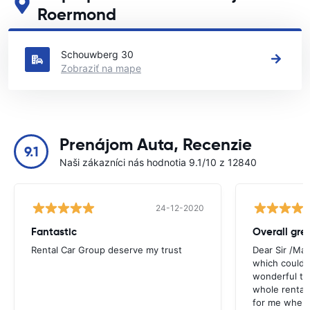
Roermond
Pozrite si naše hlavné požičovne áut v krajine Roermond
Schouwberg 30
Zobraziť na mape
Prenájom Auta, Recenzie
9.1
Naši zákazníci nás hodnotia 9.1/10 z 12840
24-12-2020
Fantastic
Overall gre
Rental Car Group deserve my trust
Dear Sir /Ma
which could 
wonderful to 
whole rental. 
for me when I