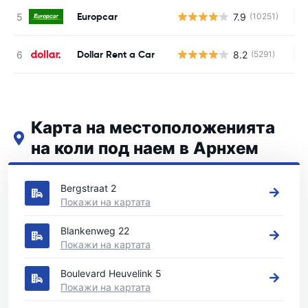
Europcar
7.9
(10251)
Н
Dollar Rent a Car
8.2
(5291)
Н
Карта на местоположенията
на коли под наем в Арнхем
Вижте нашите основни места за коли под наем в Арнхем
Bergstraat 2
Покажи на картата
Blankenweg 22
Покажи на картата
Boulevard Heuvelink 5
Покажи на картата