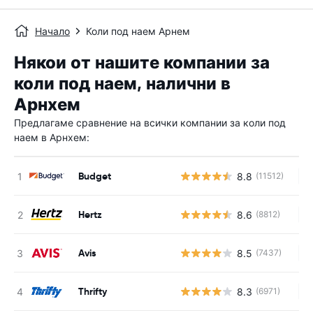
Начало
Коли под наем Арнем
Някои от нашите компании за
коли под наем, налични в
Арнхем
Предлагаме сравнение на всички компании за коли под
наем в Арнхем:
Budget
8.8
(11512)
Н
Hertz
8.6
(8812)
Н
Avis
8.5
(7437)
Н
Thrifty
8.3
(6971)
Н