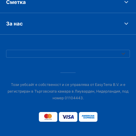
Сметка
За нас
Този уебсайт е собственост и се управлява от EasyTerra B.V. и е
регистриран в Търговската камара в Лиуварден, Нидерландия, под
номер 01104443.