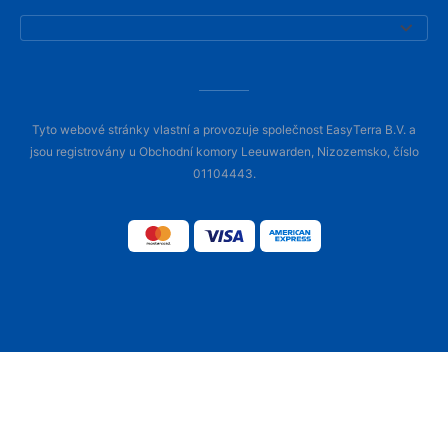
Tyto webové stránky vlastní a provozuje společnost EasyTerra B.V. a
jsou registrovány u Obchodní komory Leeuwarden, Nizozemsko, číslo
01104443.