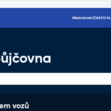
Mezinárodní
ČASTO K
ůjčovna
jem vozů