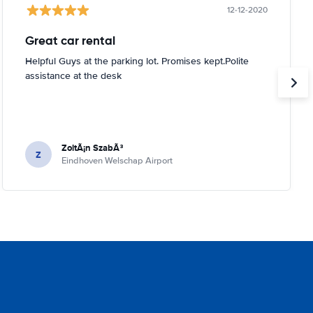
12-12-2020
Great car rental
Helpful Guys at the parking lot. Promises kept.Polite
assistance at the desk
ZoltÃ¡n SzabÃ³
Z
Eindhoven Welschap Airport