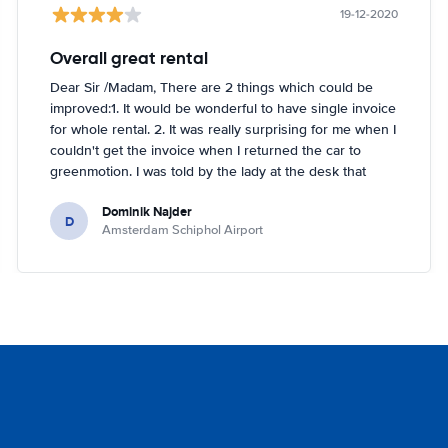
19-12-2020
Overall great rental
Dear Sir /Madam, There are 2 things which could be
improved:1. It would be wonderful to have single invoice
for whole rental. 2. It was really surprising for me when I
couldn't get the invoice when I returned the car to
greenmotion. I was told by the lady at the desk that
because it's dark the car will be checked tomorrow and
Dominik Najder
after that the invoice will be sent to my email address.
D
Amsterdam Schiphol Airport
I'm not sure if it's a problem to check the car with flash
light but it seemed impossible. So if anything happened
with the car overnight on the parking I would be
basically held responsible which is something I don't
like. I've been renting a lot (I'm in Hertz presidents
circle) but this is first time I had such problem. Other
than that it was perfect!!! Regards, Dominik