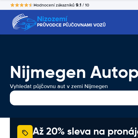
9.1
Hodnocení zákazníků
/ 10
Nizozemí
PRŮVODCE PŮJČOVNAMI VOZŮ
Nijmegen Autop
Vyhledat půjčovnu aut v zemi Nijmegen
Až 20% sleva na proná