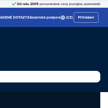
Od roku 2005
porovnáváme ceny pronájmu automobilů
LADENÉ DOTAZY
Zákaznická podpora
(CZ)
Přihlášení