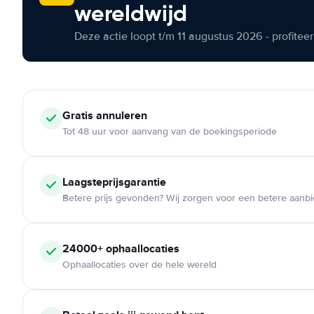
wereldwijd
Deze actie loopt t/m 11 augustus 2026 - profite
Gratis annuleren
Tot 48 uur voor aanvang van de boekingsperiode
Laagsteprijsgarantie
Betere prijs gevonden? Wij zorgen voor een betere aanb
24000+ ophaallocaties
Ophaallocaties over de hele wereld