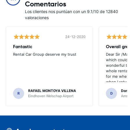
Comentarios
Los clientes nos puntúan con un 9.1/10 de 12840
valoraciones
24-12-2020
Fantastic
Overall gre
Rental Car Group deserve my trust
Dear Sir /Ma
which could 
wonderful to 
whole rental. 
for me when I
when I return
greenmotion. 
RAFAEL MONTOYA VILLENA
Domi
the desk that
R
D
Eindhoven Welschap Airport
Amste
will be chec
that the invo
address. I'm n
check the car 
seemed impos
happened wit