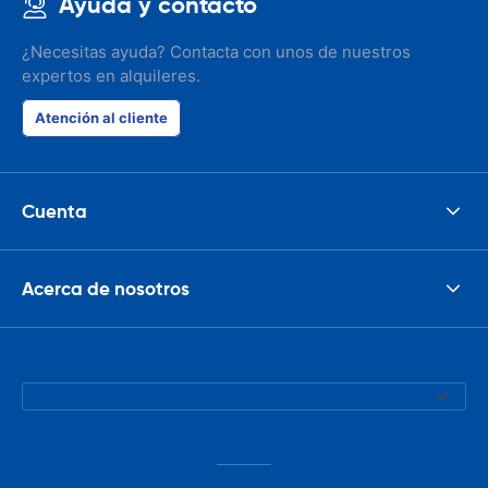
Ayuda y contacto
the parking I
responsible w
like. I've bee
¿Necesitas ayuda? Contacta con unos de nuestros
presidents cir
expertos en alquileres.
had such prob
was perfect!
Atención al cliente
Cuenta
Acerca de nosotros