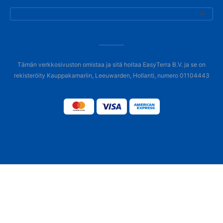
Tämän verkkosivuston omistaa ja sitä hoitaa EasyTerra B.V. ja se on
rekisteröity Kauppakamariin, Leeuwarden, Hollanti, numero 01104443