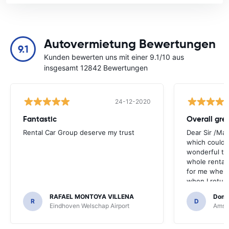
Autovermietung Bewertungen
9.1
Kunden bewerten uns mit einer 9.1/10 aus
insgesamt 12842 Bewertungen
24-12-2020
Fantastic
Overall gre
Rental Car Group deserve my trust
Dear Sir /Ma
which could 
wonderful to 
whole rental. 
for me when I
when I return
greenmotion. 
RAFAEL MONTOYA VILLENA
Domi
the desk that
R
D
Eindhoven Welschap Airport
Amste
will be chec
that the invo