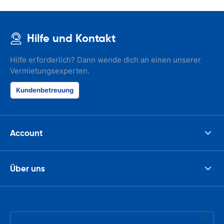
address. I'm n
check the car 
seemed impos
happened wit
Hilfe und Kontakt
the parking I
responsible w
like. I've bee
Hilfe erforderlich? Dann wende dich an einen unserer
presidents cir
Vermietungsexperten.
had such prob
was perfect!
Kundenbetreuung
Account
Über uns