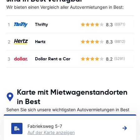
Wir bieten einen Vergleich aller Autovermietungen in Best:
Thrifty
8.3
(6971)
Ke
Hertz
8.3
(8812)
Ke
Dollar Rent a Car
8.2
(5291)
Ke
Karte mit Mietwagenstandorten
in Best
Sehen Sie sich unsere wichtigsten Autovermietungen in Best
an
Fabrieksweg 5-7
Auf der Karte anzeigen