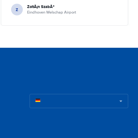
ZoltÃ¡n SzabÃ³
Z
Eindhoven Welschap Airport