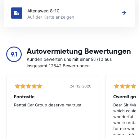
Waalwijk an
Altenaweg 8-10
Auf der Karte anzeigen
Autovermietung Bewertungen
9.1
Kunden bewerten uns mit einer 9.1/10 aus
insgesamt 12842 Bewertungen
24-12-2020
Fantastic
Overall gre
Rental Car Group deserve my trust
Dear Sir /Ma
which could 
wonderful to 
whole rental. 
for me when I
when I return