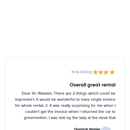
19-12-2020
Overall great rental
Dear Sir /Madam, There are 2 things which could be
improved:1. It would be wonderful to have single invoice
for whole rental. 2. It was really surprising for me when I
couldn't get the invoice when I returned the car to
greenmotion. I was told by the lady at the desk that
because it's dark the car will be checked tomorrow and
Dominik Najder
after that the invoice will be sent to my email address.