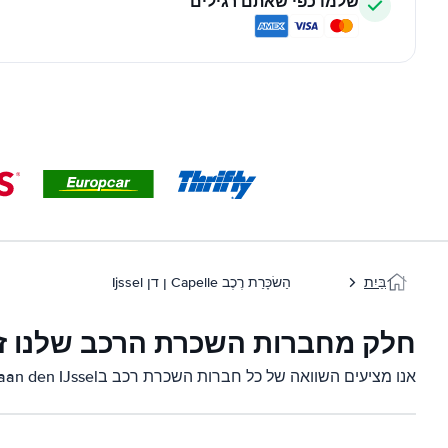
שלמו כפי שאתם רגילים
בַּיִת
הַשׂכָּרַת רֶכֶב Capelle ן דן Ijssel
חלק מחברות השכרת הרכב שלנו זמינות בn den IJssel
אנו מציעים השוואה של כל חברות השכרת רכב בCapelle aan den IJssel: