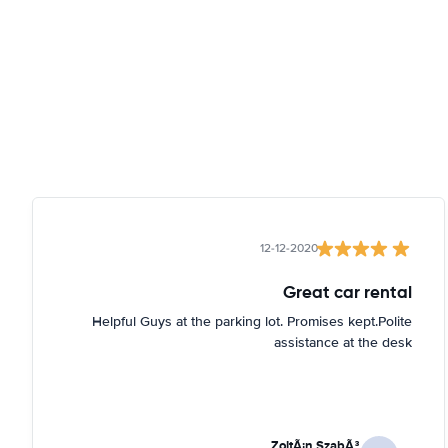
12-12-2020
Great car rental
Helpful Guys at the parking lot. Promises kept.Polite
assistance at the desk
ZoltÃ¡n SzabÃ³