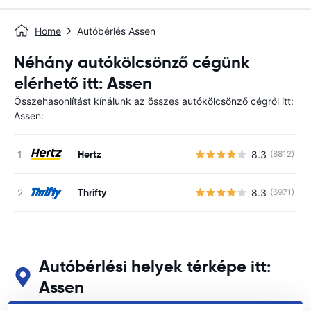
Home
Autóbérlés Assen
Néhány autókölcsönző cégünk
elérhető itt: Assen
Összehasonlítást kínálunk az összes autókölcsönző cégről itt:
Assen:
Hertz
8.3
(8812)
Thrifty
8.3
(6971)
Autóbérlési helyek térképe itt:
Assen
Tekintse meg fő autóbérlési helyeinket itt: Assen