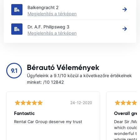
Balkengracht 2
Megjelenítés a térképen
Dr. A.F. Philipsweg 3
Megjelenítés a térképen
Bérautó Vélemények
9.1
Ügyfeleink a 9.1/10 közül a következőre értékelnek
minket: /10 12842
24-12-2020
Fantastic
Overall gre
Rental Car Group deserve my trust
Dear Sir /Ma
which could 
wonderful to 
whole rental. 