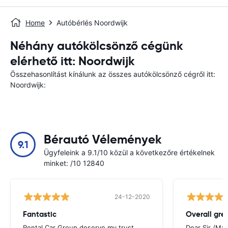
Home
Autóbérlés Noordwijk
Néhány autókölcsönző cégünk
elérhető itt: Noordwijk
Összehasonlítást kínálunk az összes autókölcsönző cégről itt:
Noordwijk:
Bérautó Vélemények
9.1
Ügyfeleink a 9.1/10 közül a következőre értékelnek
minket: /10 12840
24-12-2020
Fantastic
Overall gre
Rental Car Group deserve my trust
Dear Sir /Ma