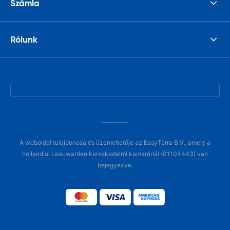
Számla
Rólunk
A weboldal tulajdonosa és üzemeltetője az EasyTerra B.V., amely a
hollandiai Leeuwarden kereskedelmi kamaránál (01104443) van
bejegyezve.