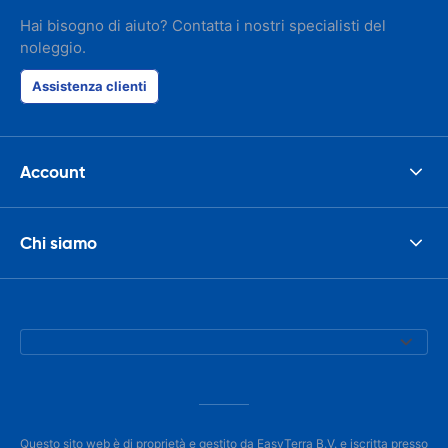
responsible w
like. I've bee
Hai bisogno di aiuto? Contatta i nostri specialisti del
presidents cir
noleggio.
had such prob
was perfect!
Assistenza clienti
Account
Chi siamo
Questo sito web è di proprietà e gestito da EasyTerra B.V. e iscritta presso