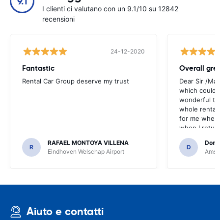
9.1
I clienti ci valutano con un 9.1/10 su 12842
recensioni
24-12-2020
Fantastic
Overall gre
Rental Car Group deserve my trust
Dear Sir /Ma
which could 
wonderful to 
whole rental. 
for me when I
when I return
greenmotion. 
RAFAEL MONTOYA VILLENA
Domi
the desk that
R
D
Eindhoven Welschap Airport
Amste
will be chec
that the invo
address. I'm n
check the car 
seemed impos
happened wit
Aiuto e contatti
the parking I