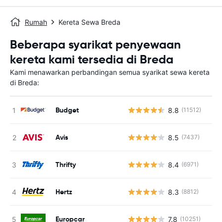
Rumah
Kereta Sewa Breda
Beberapa syarikat penyewaan
kereta kami tersedia di Breda
Kami menawarkan perbandingan semua syarikat sewa kereta
di Breda:
Budget
8.8
(11512)
T
Avis
8.5
(7437)
T
Thrifty
8.4
(6971)
T
Hertz
8.3
(8812)
T
Europcar
7.8
(10251)
T