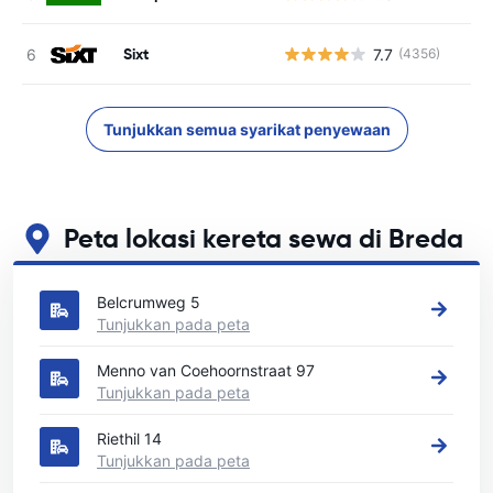
Sixt
7.7
(4356)
T
Tunjukkan semua syarikat penyewaan
Peta lokasi kereta sewa di Breda
Lihat lokasi sewa kereta utama kami di Breda
Belcrumweg 5
Tunjukkan pada peta
Menno van Coehoornstraat 97
Tunjukkan pada peta
Riethil 14
Tunjukkan pada peta