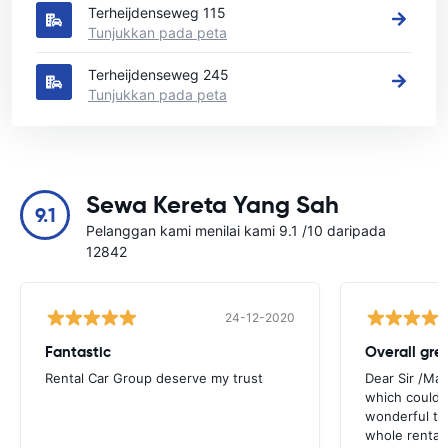
Terheijdenseweg 115
Tunjukkan pada peta
Terheijdenseweg 245
Tunjukkan pada peta
Sewa Kereta Yang Sah
9.1
Pelanggan kami menilai kami 9.1 /10 daripada
12842
24-12-2020
Fantastic
Overall gre
Rental Car Group deserve my trust
Dear Sir /Ma
which could 
wonderful to 
whole rental. 