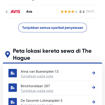
Avis
8.4
(7427)
T
Tunjukkan semua syarikat penyewaan
Peta lokasi kereta sewa di The
Hague
Lihat lokasi sewa kereta utama kami di The Hague
Anna van Buerenplein 13
Tunjukkan pada peta
Binckhorstlaan 297
Tunjukkan pada peta
De Savornin Lohmanplein 5