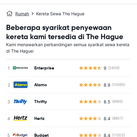
Rumah
Kereta Sewa The Hague
Beberapa syarikat penyewaan
kereta kami tersedia di The Hague
Kami menawarkan perbandingan semua syarikat sewa kereta
di The Hague:
Enterprise
9
(2406)
T
Alamo
8.9
(10695)
T
Thrifty
8.5
(6965)
T
Hertz
8.4
(8807)
T
Budget
8.4
(11503)
T