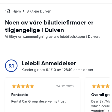
Hjem
Bilutleie Duiven
Noen av våre bilutleiefirmaer er
tilgjengelige i Duiven
Vi tilbyr en sammenligning av alle leiebilselskaper i Duiven:
Leiebil Anmeldelser
9.1
Kunder gir oss 9.1/10 av 12840 anmeldelser
24-12-2020
Fantastic
Overall gre
Rental Car Group deserve my trust
Dear Sir /Ma
which could 
wonderful to 