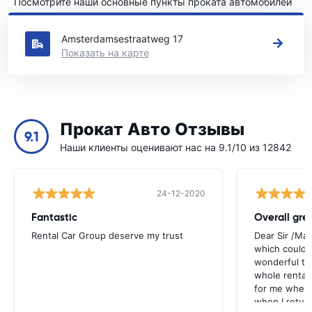
Посмотрите наши основные пункты проката автомобилей
в Нарден
Amsterdamsestraatweg 17
Показать на карте
Прокат Авто Отзывы
9.1
Наши клиенты оценивают нас на 9.1/10 из 12842
24-12-2020
Fantastic
Overall gre
Rental Car Group deserve my trust
Dear Sir /Ma
which could 
wonderful to 
whole rental. 
for me when I
when I return