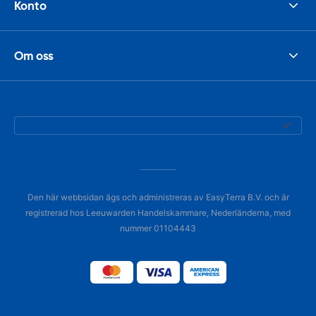
Konto
Om oss
Den här webbsidan ägs och administreras av EasyTerra B.V. och är
registrerad hos Leeuwarden Handelskammare, Nederländerna, med
nummer 01104443