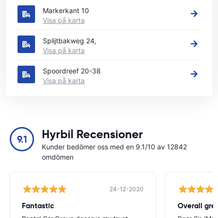
Markerkant 10
Visa på karta
Splijtbakweg 24,
Visa på karta
Spoordreef 20-38
Visa på karta
Hyrbil Recensioner
9.1
Kunder bedömer oss med en 9.1/10 av 12842
omdömen
24-12-2020
Fantastic
Overall gre