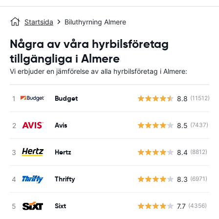
Startsida
Biluthyrning Almere
Några av våra hyrbilsföretag
tillgängliga i Almere
Vi erbjuder en jämförelse av alla hyrbilsföretag i Almere:
Budget
8.8
(11512)
Avis
8.5
(7437)
Hertz
8.4
(8812)
Thrifty
8.3
(6971)
Sixt
7.7
(4356)