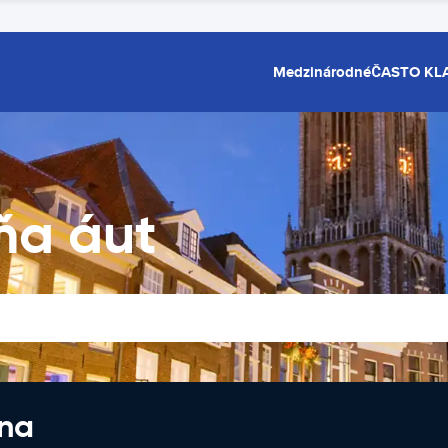
Medzinárodné
ČASTO KL
ňa áut
 na