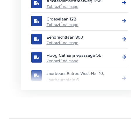
Amsterdamsestraatweg 656
Zobraziť na mape
Croeselaan 122
Zobraziť na mape
Eendrachtlaan 300
Zobraziť na mape
Hoog Catharijnepassage 5b
Zobraziť na mape
Jaarbeurs Entree West Hal 10,
Jaarbeursplein 6
Zobraziť na mape
Krommewetering 111
Zobraziť na mape
Martin Ovenweg 16
Zobraziť na mape