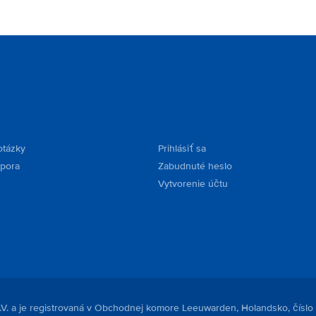
basically held responsible which is something I don't
like. I've been renting a lot (I'm in Hertz presidents
circle) but this is first time I had such problem. Other
than that it was perfect!!! Regards, Dominik
otázky
Prihlásiť sa
dpora
Zabudnuté heslo
Vytvorenie účtu
.V. a je registrovaná v Obchodnej komore Leeuwarden, Holandsko, číslo