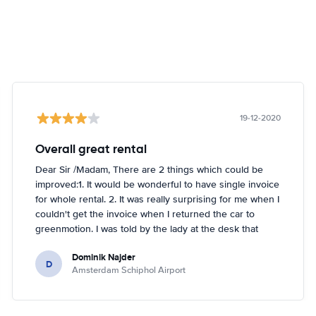
19-12-2020
Overall great rental
Dear Sir /Madam, There are 2 things which could be
improved:1. It would be wonderful to have single invoice
for whole rental. 2. It was really surprising for me when I
couldn't get the invoice when I returned the car to
greenmotion. I was told by the lady at the desk that
because it's dark the car will be checked tomorrow and
Dominik Najder
after that the invoice will be sent to my email address.
D
Amsterdam Schiphol Airport
I'm not sure if it's a problem to check the car with flash
light but it seemed impossible. So if anything happened
with the car overnight on the parking I would be