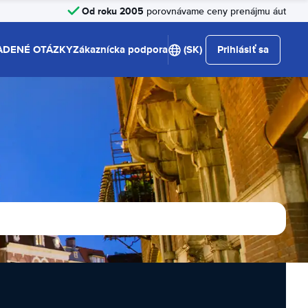
Od roku 2005
porovnávame ceny prenájmu áut
ADENÉ OTÁZKY
Zákaznícka podpora
(SK)
Prihlásiť sa