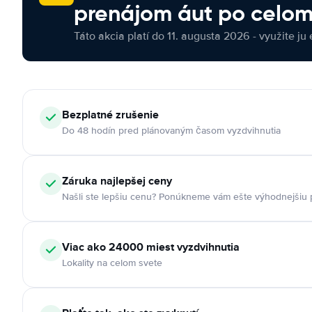
prenájom áut po celom
Táto akcia platí do 11. augusta 2026 - využite ju 
Bezplatné zrušenie
Do 48 hodín pred plánovaným časom vyzdvihnutia
Záruka najlepšej ceny
Našli ste lepšiu cenu? Ponúkneme vám ešte výhodnejšiu
Viac ako 24000 miest vyzdvihnutia
Lokality na celom svete