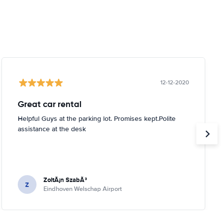
12-12-2020
Great car rental
Helpful Guys at the parking lot. Promises kept.Polite
assistance at the desk
ZoltÃ¡n SzabÃ³
Z
Eindhoven Welschap Airport