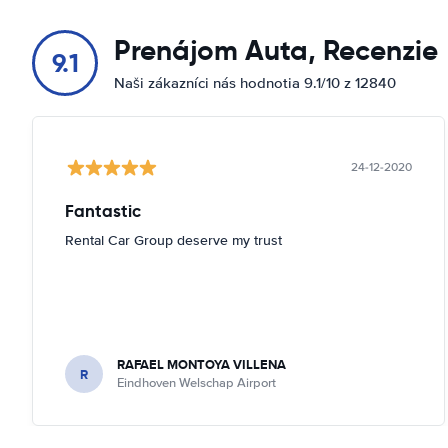
Mississippidreef 1
Zobraziť na mape
Prenájom Auta, Recenzie
9.1
Proostwetering 111
Naši zákazníci nás hodnotia 9.1/10 z 12840
Zobraziť na mape
Proostwetering 27 G
Zobraziť na mape
24-12-2020
Stationspassage 5
Fantastic
Zobraziť na mape
Rental Car Group deserve my trust
RAFAEL MONTOYA VILLENA
R
Eindhoven Welschap Airport