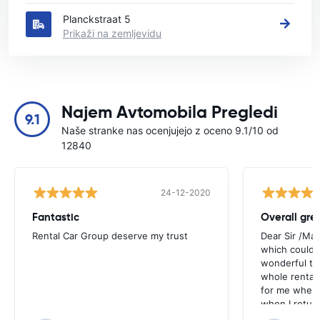
Planckstraat 5
Prikaži na zemljevidu
Najem Avtomobila Pregledi
9.1
Naše stranke nas ocenjujejo z oceno 9.1/10 od
12840
24-12-2020
Fantastic
Overall gre
Rental Car Group deserve my trust
Dear Sir /Ma
which could 
wonderful to 
whole rental. 
for me when I
when I return
greenmotion. 