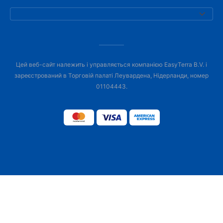
Цей веб-сайт належить і управляється компанією EasyTerra B.V. і
зареєстрований в Торговій палаті Леувардена, Нідерланди, номер
01104443.