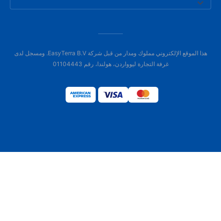
هذا الموقع الإلكتروني مملوك ومدار من قبل شركة EasyTerra B.V. ومسجل لدى
غرفة التجارة ليوواردن، هولندا، رقم 01104443