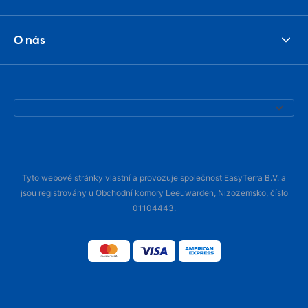
O nás
Tyto webové stránky vlastní a provozuje společnost EasyTerra B.V. a
jsou registrovány u Obchodní komory Leeuwarden, Nizozemsko, číslo
01104443.