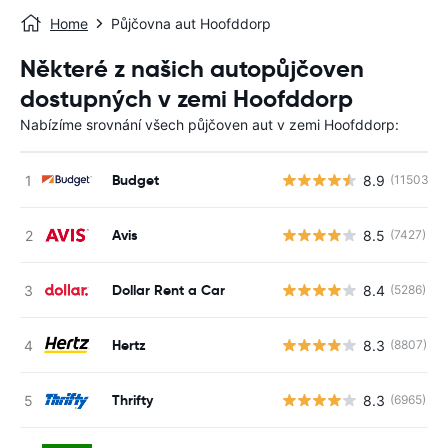
Home
Půjčovna aut Hoofddorp
Některé z našich autopůjčoven
dostupných v zemi Hoofddorp
Nabízíme srovnání všech půjčoven aut v zemi Hoofddorp:
Budget
8.9
(11503)
Avis
8.5
(7427)
Dollar Rent a Car
8.4
(5286)
Hertz
8.3
(8807)
Thrifty
8.3
(6965)