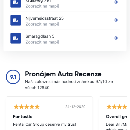
Kruisweg 791
Zobrazit na mapě
Nijverheidsstraat 25
Zobrazit na mapě
Smaragdlaan 5
Zobrazit na mapě
Pronájem Auta Recenze
9.1
Naši zákazníci nás hodnotí známkou 9.1/10 ze
všech 12840
24-12-2020
Fantastic
Overall gre
Rental Car Group deserve my trust
Dear Sir /Ma
which could 