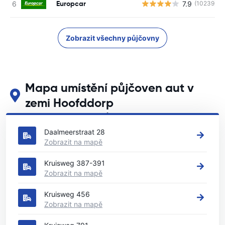
Europcar
7.9
(10239)
Zobrazit všechny půjčovny
Mapa umístění půjčoven aut v
zemi Hoofddorp
Podívejte se na naše hlavní půjčovny aut v zemi Hoofddorp
Daalmeerstraat 28
Zobrazit na mapě
Kruisweg 387-391
Zobrazit na mapě
Kruisweg 456
Zobrazit na mapě