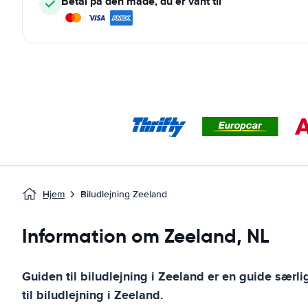
Betal på den måde, du er vant til
Hjem
Biludlejning Zeeland
Information om Zeeland, NL
Guiden til biludlejning i
Zeeland
er en guide særli
til biludlejning i
Zeeland
.