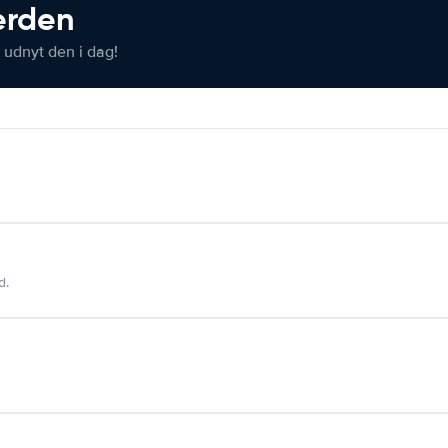
verden
 udnyt den i dag!
d.