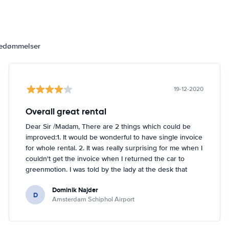
bedømmelser
19-12-2020
Overall great rental
Dear Sir /Madam, There are 2 things which could be
improved:1. It would be wonderful to have single invoice
for whole rental. 2. It was really surprising for me when I
couldn't get the invoice when I returned the car to
greenmotion. I was told by the lady at the desk that
because it's dark the car will be checked tomorrow and
Dominik Najder
after that the invoice will be sent to my email address.
D
Amsterdam Schiphol Airport
I'm not sure if it's a problem to check the car with flash
light but it seemed impossible. So if anything happened
with the car overnight on the parking I would be