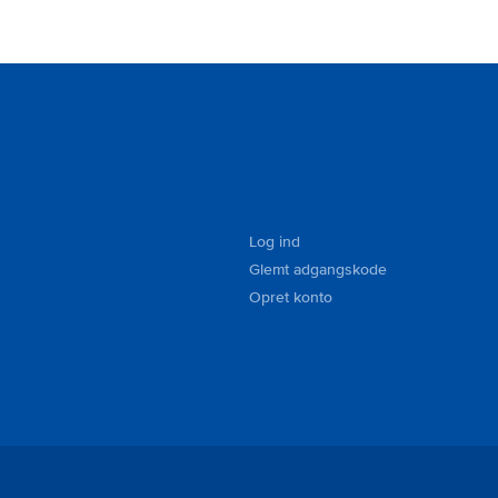
basically held responsible which is something I don't
like. I've been renting a lot (I'm in Hertz presidents
circle) but this is first time I had such problem. Other
than that it was perfect!!! Regards, Dominik
Log ind
Glemt adgangskode
Opret konto