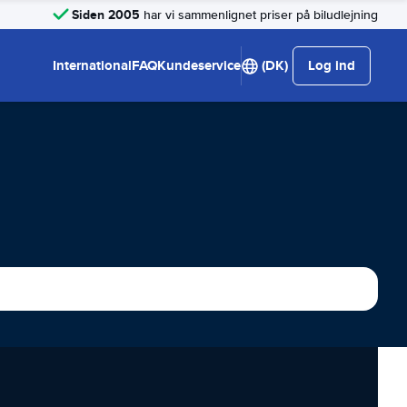
Siden 2005
har vi sammenlignet priser på biludlejning
International
FAQ
Kundeservice
(DK)
Log ind