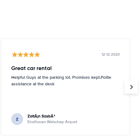
12-12-2020
Great car rental
Helpful Guys at the parking lot. Promises kept.Polite
assistance at the desk
ZoltÃ¡n SzabÃ³
Z
Eindhoven Welschap Airport