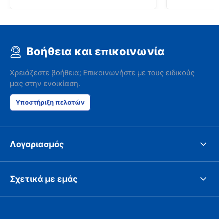
that the invo
address. I'm n
check the car 
seemed impos
happened wit
Βοήθεια και επικοινωνία
the parking I
responsible w
like. I've bee
Χρειάζεστε βοήθεια; Επικοινωνήστε με τους ειδικούς
presidents cir
μας στην ενοικίαση.
had such prob
was perfect!
Υποστήριξη πελατών
Λογαριασμός
Σχετικά με εμάς