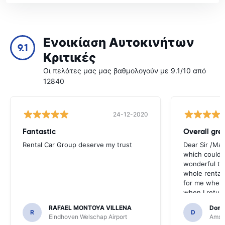
Ενοικίαση Αυτοκινήτων
9.1
Κριτικές
Οι πελάτες μας μας βαθμολογούν με 9.1/10 από
12840
24-12-2020
Fantastic
Overall gre
Rental Car Group deserve my trust
Dear Sir /Ma
which could 
wonderful to 
whole rental. 
for me when I
when I return
greenmotion. 
RAFAEL MONTOYA VILLENA
Domi
the desk that
R
D
Eindhoven Welschap Airport
Amste
will be chec