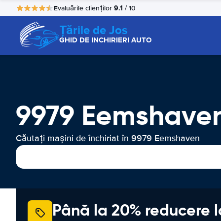
9.1
Evaluările clienților
/ 10
Țările de Jos
GHID DE INCHIRIERI AUTO
9979 Eemshaven 
Căutați mașini de închiriat în 9979 Eemshaven
Până la 20% reducere l