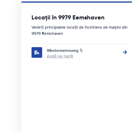
Locații în 9979 Eemshaven
Vedeți principalele locații de închiriere de mașini din
9979 Eemshaven
Westereemsweg 5
Arată pe hartă