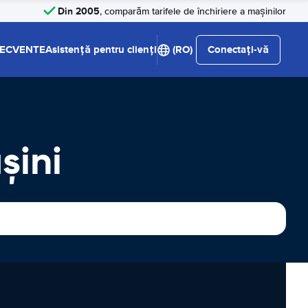
Din 2005
, comparăm tarifele de închiriere a mașinilor
RECVENTE
Asistență pentru clienți
(RO)
Conectați-vă
şini