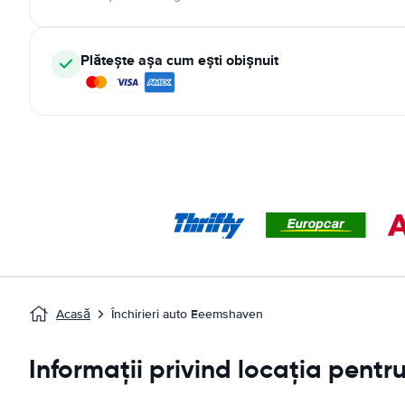
Plătește așa cum ești obișnuit
Acasă
Închirieri auto Eeemshaven
Informații privind locația pent