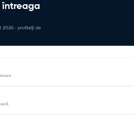
n întreaga
 2026 - profitați de
eluare
oasă.