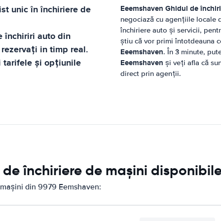
st unic în închiriere de
Eeemshaven
Ghidul de închiri
negociază cu agențiile locale 
închiriere auto și servicii, pent
 închiriri auto din
știu că vor primi întotdeauna ce
rezervați in timp real.
Eeemshaven
. În 3 minute, put
tarifele și opțiunile
Eeemshaven
și veți afla că su
direct prin agenții.
 de închiriere de mașini disponibi
de mașini din 9979 Eemshaven: