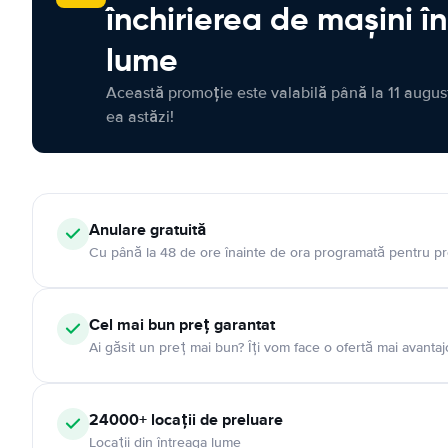
închirierea de mașini î
lume
Această promoție este valabilă până la 11 august
ea astăzi!
Anulare gratuită
Cu până la 48 de ore înainte de ora programată pentru pr
Cel mai bun preț garantat
Ai găsit un preț mai bun? Îți vom face o ofertă mai avantaj
24000+ locații de preluare
Locații din întreaga lume