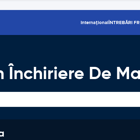
Internațional
ÎNTREBĂRI F
Închiriere De Ma
a