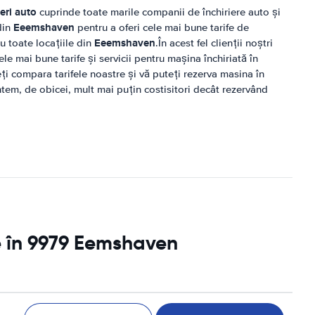
eri auto
cuprinde toate marile companii de închiriere auto și
Eeemshaven
din
pentru a oferi cele mai bune tarife de
Eeemshaven
ru toate locațiile din
.În acest fel clienții noștri
le mai bune tarife și servicii pentru mașina închiriată în
eți compara tarifele noastre și vă puteți rezerva masina în
ntem, de obicei, mult mai puțin costisitori decât rezervând
le în 9979 Eemshaven