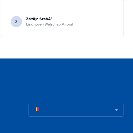
ZoltÃ¡n SzabÃ³
Z
Eindhoven Welschap Airport