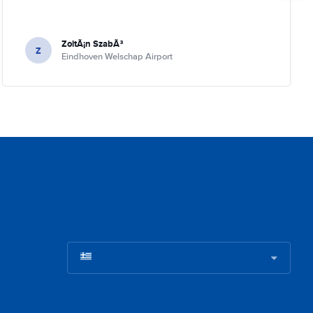
ZoltÃ¡n SzabÃ³
Z
Eindhoven Welschap Airport