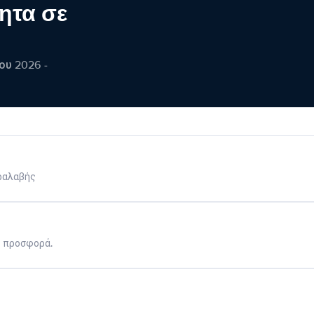
ητα σε
ου 2026 -
ραλαβής
η προσφορά.