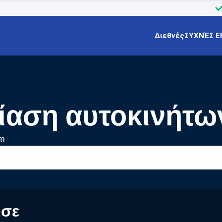
Διεθνές
ΣΥΧΝΈΣ Ε
ίαση αυτοκινήτω
am
 σε