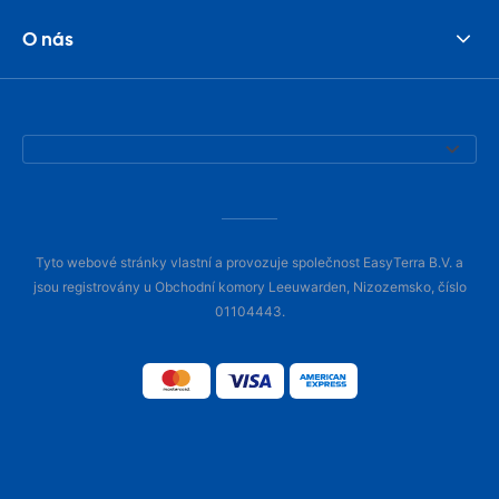
O nás
Tyto webové stránky vlastní a provozuje společnost EasyTerra B.V. a
jsou registrovány u Obchodní komory Leeuwarden, Nizozemsko, číslo
01104443.