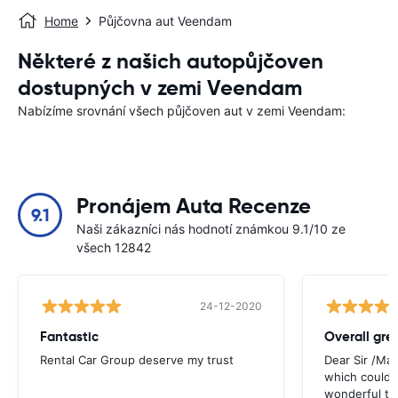
Home
Půjčovna aut Veendam
Některé z našich autopůjčoven
dostupných v zemi Veendam
Nabízíme srovnání všech půjčoven aut v zemi Veendam:
Pronájem Auta Recenze
9.1
Naši zákazníci nás hodnotí známkou 9.1/10 ze
všech 12842
24-12-2020
Fantastic
Overall gre
Rental Car Group deserve my trust
Dear Sir /Ma
which could 
wonderful to 