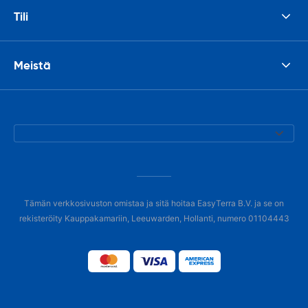
Tili
Meistä
Tämän verkkosivuston omistaa ja sitä hoitaa EasyTerra B.V. ja se on
rekisteröity Kauppakamariin, Leeuwarden, Hollanti, numero 01104443