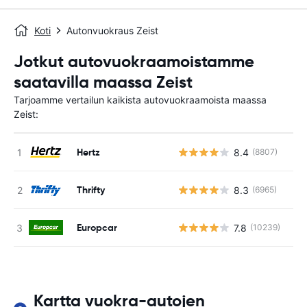
Koti
Autonvuokraus Zeist
Jotkut autovuokraamoistamme
saatavilla maassa Zeist
Tarjoamme vertailun kaikista autovuokraamoista maassa
Zeist:
Hertz
8.4
(8807)
Ei
Thrifty
8.3
(6965)
Ei
Europcar
7.8
(10239)
Ei
Kartta vuokra-autojen