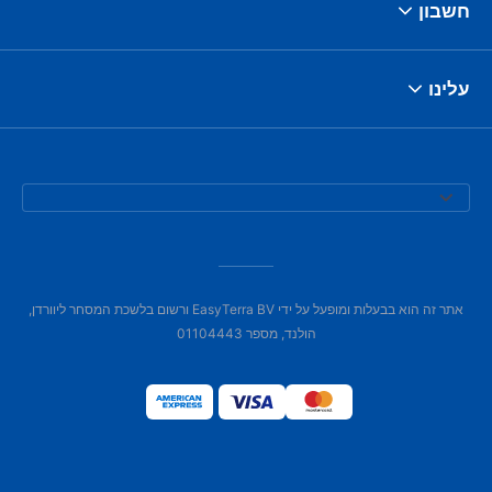
חשבון
עלינו
אתר זה הוא בבעלות ומופעל על ידי EasyTerra BV ורשום בלשכת המסחר ליוורדן,
הולנד, מספר 01104443