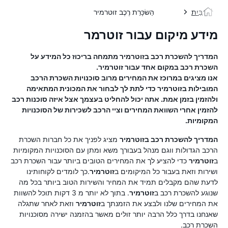
בַּיִת
הַשׂכָּרַת רֶכֶב זוטרמיר
מידע מיקום עבור זוטרמר
המדריך להשכרת רכב ב
זוטרמיר
מתמחה בריכוז כל המידע על
השכרת רכב במקום אחד עבור
זוטרמיר
.
אנו מציגים במרוכז את המחירים מרוב סוכנויות השכרת הרכב
המובילות ב
זוטרמיר
כדי לתת לך לבחור את המכונית המתאימה
ולהזמין בזמן אמת. אתה יכול להחליט בעצמך אצל איזה סוכנות רכב
להזמין אחרי השוואת המחירים וציי הרכב לשכירות של הסוכנויות
המקומיות.
המדריך להשכרת רכב ב
זוטרמיר
מציג לפניך את כל חברות השכרת
הרכב הגדולות ווגם מנהל בעבורך משא ומתן עם הסוכנויות המקומיות
ב
זוטרמיר
כדי להציע לך את המחירים הטובים ביותר עבור השכרת רכב
ושירות וזאת בעבור כל המיקומים ב
זוטרמיר
.כך לומדים לקוחותינו
לדעת שהם מקבלים תמיד את המחיר והשירות הטוב ביותר בכל מה
שנוגע להשכרת רכב ב
זוטרמיר
. בתוך לא יותר מ 3 דקות תוכל להשוות
את המחירים שלנו ולבצע את הזמנתך ב
זוטרמיר
וזאת לאחר שתגלה
שאנחנו בדרך כלל הרבה יותר זולים מאשר בהזמנה ישירה מסוכנויות
השכרת רכב.