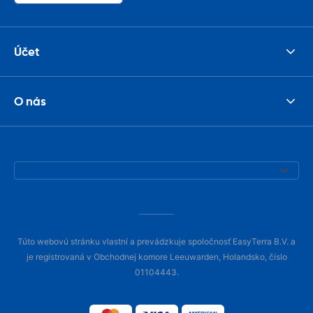
Účet
O nás
Túto webovú stránku vlastní a prevádzkuje spoločnosť EasyTerra B.V. a
je registrovaná v Obchodnej komore Leeuwarden, Holandsko, číslo
01104443.