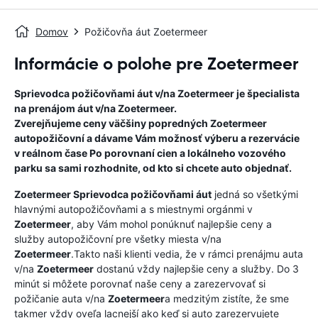
Domov
Požičovňa áut Zoetermeer
Informácie o polohe pre Zoetermeer
Sprievodca požičovňami áut v/na
Zoetermeer
je špecialista
na prenájom áut v/na
Zoetermeer
.
Zverejňujeme ceny väčšiny popredných
Zoetermeer
autopožičovní a dávame Vám možnosť výberu a rezervácie
v reálnom čase Po porovnaní cien a lokálneho vozového
parku sa sami rozhodnite, od kto si chcete auto objednať.
Zoetermeer
Sprievodca požičovňami áut
jedná so všetkými
hlavnými autopožičovňami a s miestnymi orgánmi v
Zoetermeer
, aby Vám mohol ponúknuť najlepšie ceny a
služby autopožičovní pre všetky miesta v/na
Zoetermeer
.Takto naši klienti vedia, že v rámci prenájmu auta
v/na
Zoetermeer
dostanú vždy najlepšie ceny a služby. Do 3
minút si môžete porovnať naše ceny a zarezervovať si
požičanie auta v/na
Zoetermeer
a medzitým zistíte, že sme
takmer vždy oveľa lacnejší ako keď si auto zarezervujete