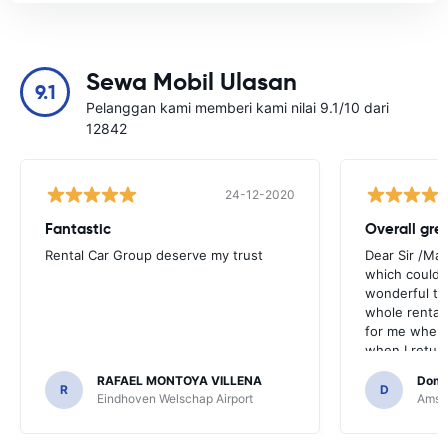
Sewa Mobil Ulasan
9.1
Pelanggan kami memberi kami nilai 9.1/10 dari
12842
24-12-2020
Fantastic
Overall gre
Rental Car Group deserve my trust
Dear Sir /Ma
which could 
wonderful to 
whole rental. 
for me when I
when I return
greenmotion. 
RAFAEL MONTOYA VILLENA
Domi
the desk that
R
D
Eindhoven Welschap Airport
Amste
will be chec
that the invo
address. I'm n