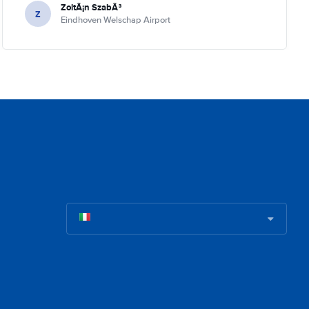
ZoltÃ¡n SzabÃ³
Z
Eindhoven Welschap Airport