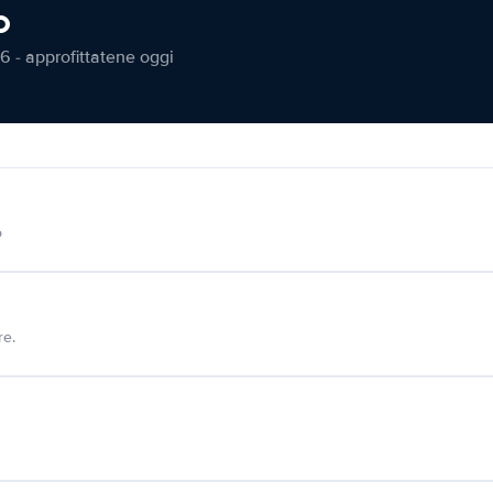
o
6 - approfittatene oggi
o
re.