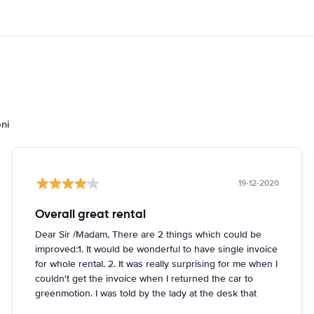
oni
19-12-2020
Overall great rental
Dear Sir /Madam, There are 2 things which could be
improved:1. It would be wonderful to have single invoice
for whole rental. 2. It was really surprising for me when I
couldn't get the invoice when I returned the car to
greenmotion. I was told by the lady at the desk that
because it's dark the car will be checked tomorrow and