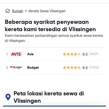
Rumah
Kereta Sewa Vlissingen
Beberapa syarikat penyewaan
kereta kami tersedia di Vlissingen
Kami menawarkan perbandingan semua syarikat sewa kereta
di Vlissingen:
Avis
8.5
(7437)
T
Budget
8.6
(11512)
T
Peta lokasi kereta sewa di
Vlissingen
Lihat lokasi sewa kereta utama kami di Vlissingen