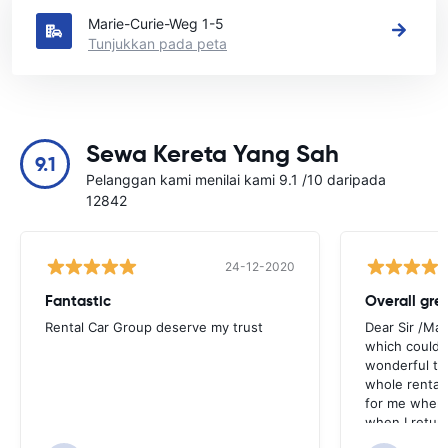
Marie-Curie-Weg 1-5
Tunjukkan pada peta
Sewa Kereta Yang Sah
9.1
Pelanggan kami menilai kami 9.1 /10 daripada
12842
24-12-2020
Fantastic
Overall gre
Rental Car Group deserve my trust
Dear Sir /Ma
which could 
wonderful to 
whole rental. 
for me when I
when I return
greenmotion. 