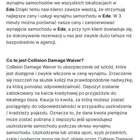
wynajmu samochodów we wszystkich lokalizacjach w
Ede
.Dzięki temu nasi klienci zawsze wiedzą, że otrzymują
najlepsze ceny i usługi wynajmu samochodu w
Ede
. W 3
minuty można porównać nasze ceny i zarezerwować
wynajęcie samochodu w
Ede
, a przy tym klient dowiaduje się,
że dokonywanie rezerwacji u nas jest zwykle dużo tańsze niż
bezpośrednio w agencji.
Co to jest Collision Damage Waiver?
Collision Damage Waiver to ubezpieczenie od szkód, które
jest dostępne i zwykle wliczone w cenę wynajmu. Zrzeczenie
się roszczeń na skutek kolizji ma prawdopodobnie nadwyżkę,
za którą ponosisz odpowiedzialność. Depozyt zostanie
zablokowany na karcie kredytowej po przyjeździe do
lokalnego biura. Kaucja to kwota, za którą możesz zostać
pociągnięty do odpowiedzialności w przypadku uszkodzenia
/ kradzieży pojazdu. Oznacza to, że dana kwota pieniężna
może zostać pobrana z depozytu jeśli spowodujesz
uszkodzenie samochodu podczas okresu wynajmu
samochodu. Uszkodzenia lub utrata opon, szyb przednich,
szkła i podwozia mogą nie być objęte przez Collision Damage