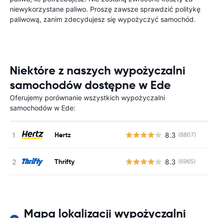
niewykorzystane paliwo. Proszę zawsze sprawdzić politykę
paliwową, zanim zdecydujesz się wypożyczyć samochód.
Niektóre z naszych wypożyczalni
samochodów dostępne w Ede
Oferujemy porównanie wszystkich wypożyczalni
samochodów w Ede:
Hertz
8.3
(8807)
Br
Thrifty
8.3
(6965)
Br
Mapa lokalizacji wypożyczalni