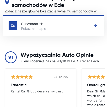
samochodów w Ede
Zobacz nasze główne lokalizacje wynajmu samochodów w
Ede
Curiestraat 2B
Pokaż na mapie
Wypożyczalnia Auto Opinie
9.1
Klienci oceniają nas na 9.1/10 w 12840 recenzjach
24-12-2020
Fantastic
Overall gre
Rental Car Group deserve my trust
Dear Sir /Ma
which could 
wonderful to 
whole rental. 