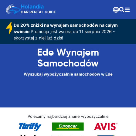
Holandia
CAR RENTAL GUIDE
Do 20% zniżki na wynajem samochodów na całym
świecie
Promocja jest ważna do 11 sierpnia 2026 -
skorzystaj z niej już dziś!
Ede Wynajem
Samochodów
Wyszukaj wypożyczalnię samochodów w Ede
Polecamy najbardziej znane wypożyczalnie