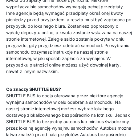
Kwota do zapłaty online może być różna. Niektóre
wypożyczalnie samochodów wymagają pełnej przedpłaty.
Inne agencje będą wymagać przedpłaty określonej kwoty
pieniędzy przed przyjazdem, a reszta musi być zapłacona po
przybyciu do lokalnego biura. Zostaniesz poproszony o
wpłatę depozytu online, a kwota zostanie wskazana na naszej
stronie internetowej. Zaległe saldo zostanie pokryte w dniu
przyjazdu, gdy przyjdziesz odebrać samochód. Po wybraniu
samochodu otrzymasz instrukcje na naszej stronie
internetowej, w jaki sposób zapłacić za wynajem. W
przypadku płatności online możesz użyć dowolnej karty,
nawet z innym nazwiskim.
Co znaczy SHUTTLE BUS?
SHUTTLE BUS to opcja oferowana przez niektóre agencje
wynajmu samochodów w celu odebrania samochodu. Na
naszej stronie internetowej możesz wybrać lokalnego
dostawcę zlokalizowanego bezpośrednio na lotnisku. Jednak
SHUTTLE BUS to bezpłatny autobus lub minibus świadczony
przez lokalną agencję wynajmu samochodów. Autobus można
łatwo znaleźć przed hala przylotów. Autobus bezpośrednio