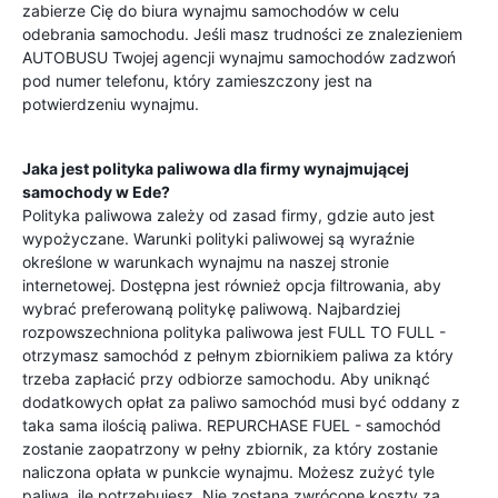
zabierze Cię do biura wynajmu samochodów w celu
odebrania samochodu. Jeśli masz trudności ze znalezieniem
AUTOBUSU Twojej agencji wynajmu samochodów zadzwoń
pod numer telefonu, który zamieszczony jest na
potwierdzeniu wynajmu.
Jaka jest polityka paliwowa dla firmy wynajmującej
samochody w
Ede
?
Polityka paliwowa zależy od zasad firmy, gdzie auto jest
wypożyczane. Warunki polityki paliwowej są wyraźnie
określone w warunkach wynajmu na naszej stronie
internetowej. Dostępna jest również opcja filtrowania, aby
wybrać preferowaną politykę paliwową. Najbardziej
rozpowszechniona polityka paliwowa jest FULL TO FULL -
otrzymasz samochód z pełnym zbiornikiem paliwa za który
trzeba zapłacić przy odbiorze samochodu. Aby uniknąć
dodatkowych opłat za paliwo samochód musi być oddany z
taka sama ilością paliwa. REPURCHASE FUEL - samochód
zostanie zaopatrzony w pełny zbiornik, za który zostanie
naliczona opłata w punkcie wynajmu. Możesz zużyć tyle
paliwa, ile potrzebujesz. Nie zostaną zwrócone koszty za