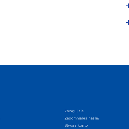
Zaloguj się
a
Zapomniałeś hasła?
Stwórz konto