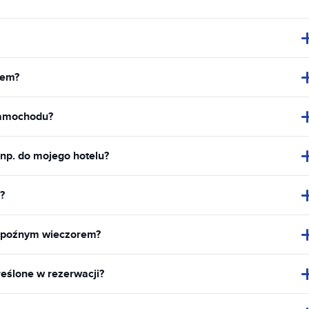
dem?
samochodu?
 np. do mojego hotelu?
?
 poźnym wieczorem?
eślone w rezerwacji?