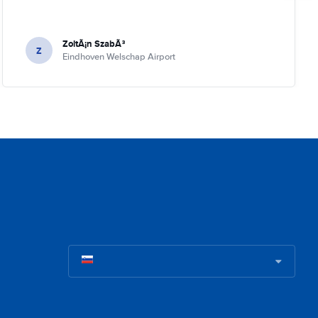
ZoltÃ¡n SzabÃ³
Z
Eindhoven Welschap Airport