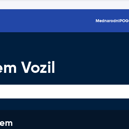
Mednarodni
POG
m Vozil
jem