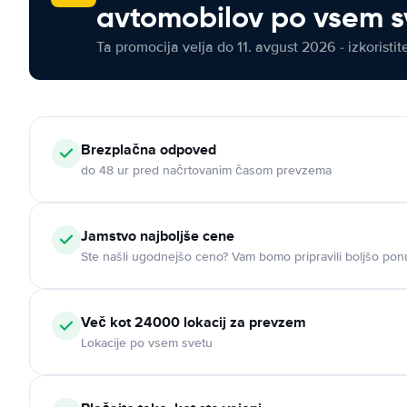
avtomobilov po vsem s
Ta promocija velja do 11. avgust 2026 - izkoristit
Brezplačna odpoved
do 48 ur pred načrtovanim časom prevzema
Jamstvo najboljše cene
Ste našli ugodnejšo ceno? Vam bomo pripravili boljšo pon
Več kot 24000 lokacij za prevzem
Lokacije po vsem svetu