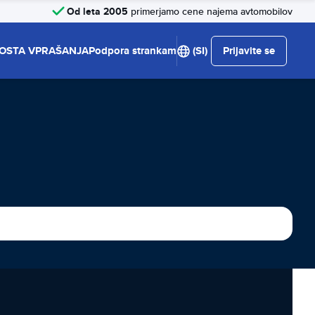
Od leta 2005
primerjamo cene najema avtomobilov
OSTA VPRAŠANJA
Podpora strankam
(SI)
Prijavite se