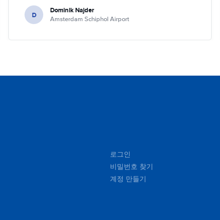
because it's dark the car will be checked tomorrow and
Dominik Najder
after that the invoice will be sent to my email address.
D
Amsterdam Schiphol Airport
I'm not sure if it's a problem to check the car with flash
light but it seemed impossible. So if anything happened
with the car overnight on the parking I would be
basically held responsible which is something I don't
like. I've been renting a lot (I'm in Hertz presidents
circle) but this is first time I had such problem. Other
than that it was perfect!!! Regards, Dominik
로그인
비밀번호 찾기
계정 만들기