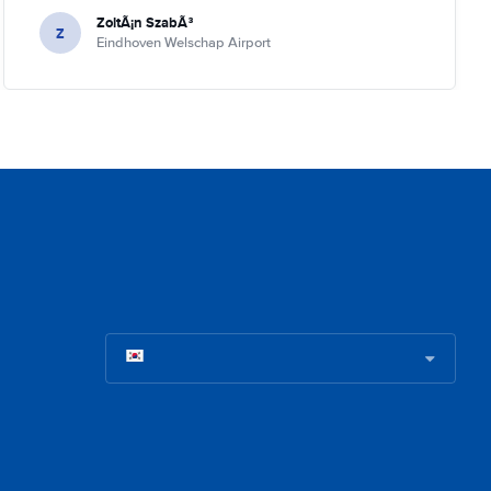
ZoltÃ¡n SzabÃ³
Z
Eindhoven Welschap Airport