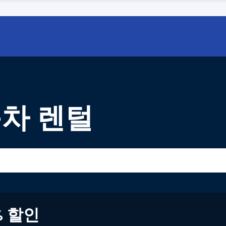
동차 렌털
% 할인