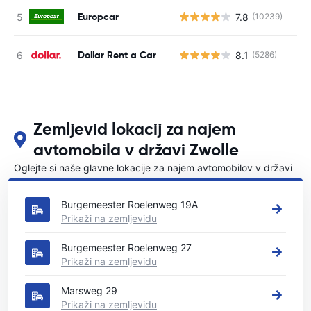
Europcar
7.8
(10239)
St
Dollar Rent a Car
8.1
(5286)
St
Zemljevid lokacij za najem
avtomobila v državi Zwolle
Oglejte si naše glavne lokacije za najem avtomobilov v državi
Zwolle
Burgemeester Roelenweg 19A
Prikaži na zemljevidu
Burgemeester Roelenweg 27
Prikaži na zemljevidu
Marsweg 29
Prikaži na zemljevidu