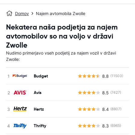
Domov
Najem avtomobila Zwolle
Nekatera naša podjetja za najem
avtomobilov so na voljo v državi
Zwolle
Nudimo primerjavo vseh podjetij za najem vozil v državi
Zwolle:
Budget
8.8
(11503)
St
Avis
8.5
(7427)
St
Hertz
8.4
(8807)
St
Thrifty
8.3
(6965)
St