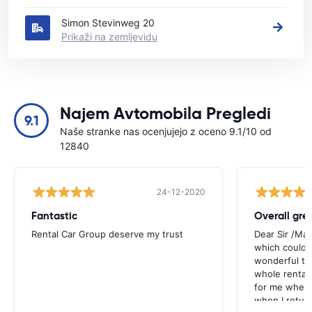
Simon Stevinweg 20
Prikaži na zemljevidu
Najem Avtomobila Pregledi
9.1
Naše stranke nas ocenjujejo z oceno 9.1/10 od
12840
24-12-2020
Fantastic
Overall gre
Rental Car Group deserve my trust
Dear Sir /Ma
which could 
wonderful to 
whole rental. 
for me when I
when I return