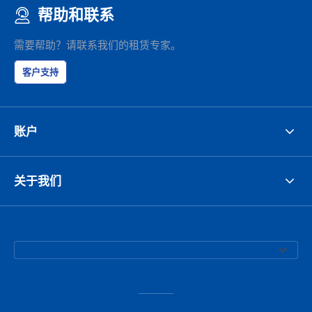
happened wit
帮助和联系
the parking I
responsible w
like. I've bee
需要帮助？请联系我们的租赁专家。
presidents cir
had such prob
客户支持
was perfect!
账户
关于我们