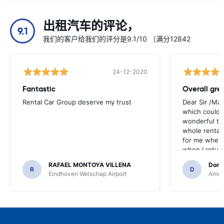
出租汽车的评论，
9.1
我们的客户给我们的评分是9.1/10 （满分12842
24-12-2020
Fantastic
Overall gre
Rental Car Group deserve my trust
Dear Sir /Ma
which could 
wonderful to 
whole rental. 
for me when I
when I return
greenmotion. 
RAFAEL MONTOYA VILLENA
Domi
the desk that
R
D
Eindhoven Welschap Airport
Amste
will be chec
that the invo
address. I'm n
check the car 
seemed impos