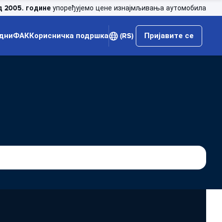
д 2005. године
упоређујемо цене изнајмљивања аутомобила
дни
ФАК
Корисничка подршка
(RS)
Пријавите се