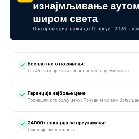
изнајмљивање ауто
широм света
Ова промоција важи до 11. август 2026. - ис
Бесплатно отказивање
До 48 сати пре заказаног времена преузимања
Гаранција најбоље цене
Пронашли сте бољу цену? Понудићемо вам бољу цен
24000+ локација за преузимање
Локације широм света