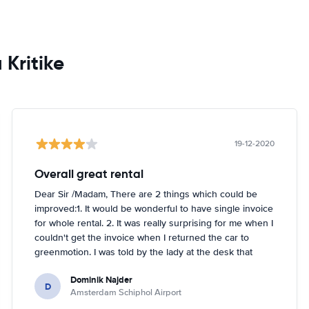
 Kritike
19-12-2020
Overall great rental
Dear Sir /Madam, There are 2 things which could be
improved:1. It would be wonderful to have single invoice
for whole rental. 2. It was really surprising for me when I
couldn't get the invoice when I returned the car to
greenmotion. I was told by the lady at the desk that
because it's dark the car will be checked tomorrow and
Dominik Najder
after that the invoice will be sent to my email address.
D
Amsterdam Schiphol Airport
I'm not sure if it's a problem to check the car with flash