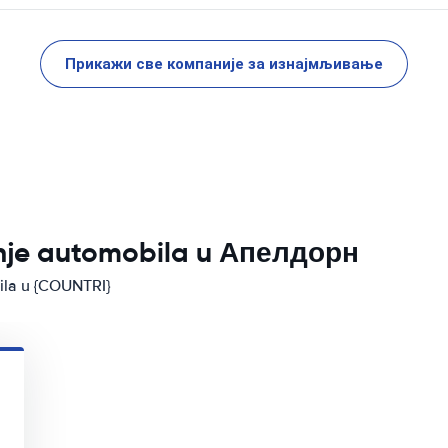
Прикажи све компаније за изнајмљивање
anje automobila u Апелдорн
bila u {COUNTRI}