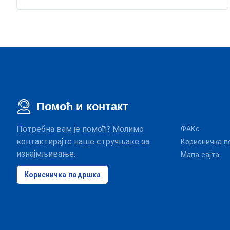
Помоћ и контакт
Потребна вам је помоћ? Молимо
ФАКс
контактирајте наше стручњаке за
Корисничка п
изнајмљивање.
Мапа сајта
Корисничка подршка