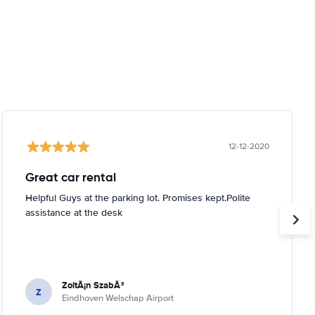
12-12-2020
Great car rental
Helpful Guys at the parking lot. Promises kept.Polite
assistance at the desk
ZoltÃ¡n SzabÃ³
Z
Eindhoven Welschap Airport