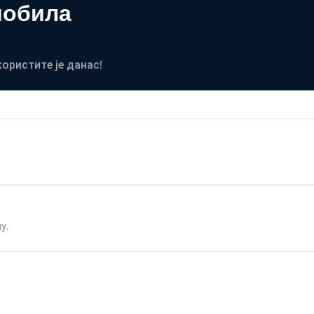
мобила
користите је данас!
у.