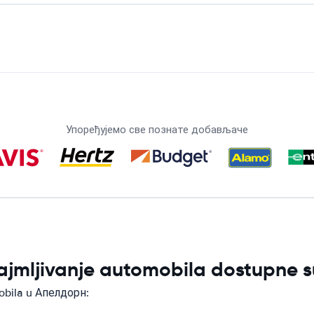
Упоређујемо све познате добављаче
najmljivanje automobila dostupne
obila u Апелдорн: