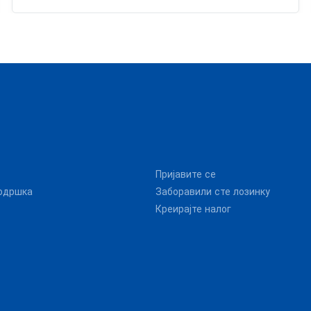
light but it seemed impossible. So if anything happened
with the car overnight on the parking I would be
basically held responsible which is something I don't
like. I've been renting a lot (I'm in Hertz presidents
circle) but this is first time I had such problem. Other
than that it was perfect!!! Regards, Dominik
Пријавите се
одршка
Заборавили сте лозинку
Креирајте налог