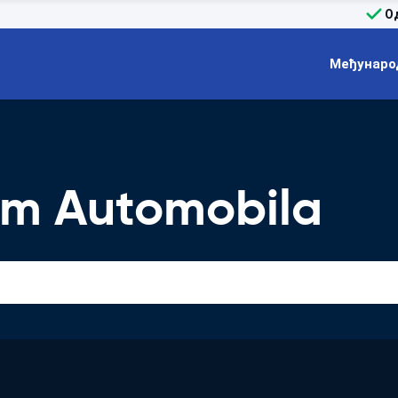
О
Међунаро
m Automobila