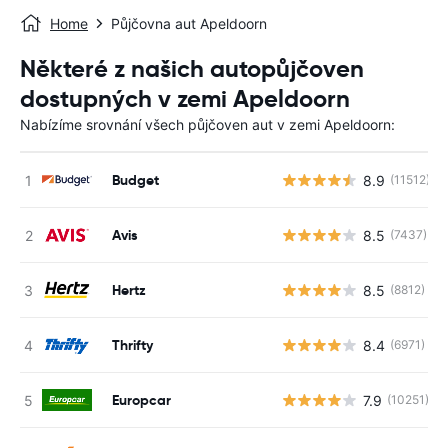
Home
Půjčovna aut Apeldoorn
Některé z našich autopůjčoven
dostupných v zemi Apeldoorn
Nabízíme srovnání všech půjčoven aut v zemi Apeldoorn:
Budget
8.9
(11512)
Avis
8.5
(7437)
Hertz
8.5
(8812)
Thrifty
8.4
(6971)
Europcar
7.9
(10251)