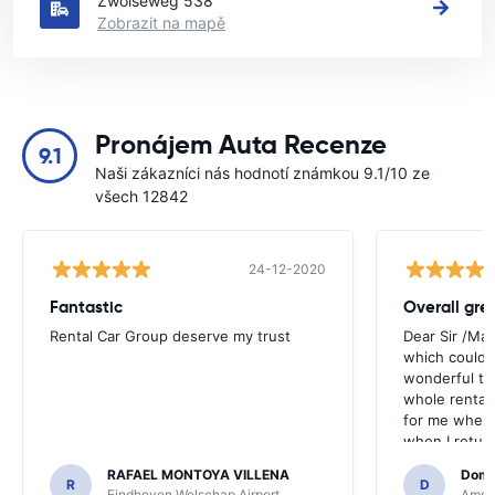
Zwolseweg 538
Zobrazit na mapě
Pronájem Auta Recenze
9.1
Naši zákazníci nás hodnotí známkou 9.1/10 ze
všech 12842
24-12-2020
Fantastic
Overall gre
Rental Car Group deserve my trust
Dear Sir /Ma
which could 
wonderful to 
whole rental. 
for me when I
when I return
greenmotion. 
RAFAEL MONTOYA VILLENA
Domi
the desk that
R
D
Eindhoven Welschap Airport
Amste