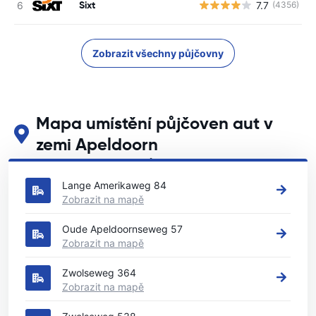
Sixt
7.7
(4356)
Zobrazit všechny půjčovny
Mapa umístění půjčoven aut v
zemi Apeldoorn
Podívejte se na naše hlavní půjčovny aut v zemi Apeldoorn
Lange Amerikaweg 84
Zobrazit na mapě
Oude Apeldoornseweg 57
Zobrazit na mapě
Zwolseweg 364
Zobrazit na mapě