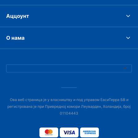
Аццоунт
О нама
Ова веб страница је у власништву и под управом ЕасиТерра БВ и
регистрована је при Привредној комори Леуварден, Холандија, број
01104443