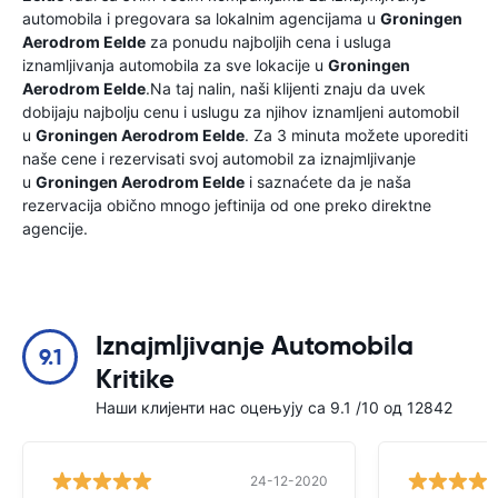
automobila i pregovara sa lokalnim agencijama u
Groningen
Aerodrom Eelde
za ponudu najboljih cena i usluga
iznamljivanja automobila za sve lokacije u
Groningen
Aerodrom Eelde
.Na taj nalin, naši klijenti znaju da uvek
dobijaju najbolju cenu i uslugu za njihov iznamljeni automobil
u
Groningen Aerodrom Eelde
. Za 3 minuta možete uporediti
naše cene i rezervisati svoj automobil za iznajmljivanje
u
Groningen Aerodrom Eelde
i saznaćete da je naša
rezervacija obično mnogo jeftinija od one preko direktne
agencije.
Iznajmljivanje Automobila
9.1
Kritike
Наши клијенти нас оцењују са 9.1 /10 од 12842
24-12-2020