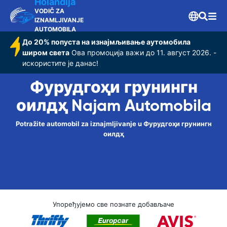
оилдҳ
Holandija
VODIČ ZA
IZNAMLJIVANJE
AUTOMOBILA
До 20% попуста на изнајмљивање аутомобила
широм света
Ова промоција важи до 11. август 2026. -
искористите је данас!
Фурудгоҳи грунингн
оилдҳ Najam Automobila
Potražite automobil za iznajmljivanje u Фурудгоҳи грунингн
оилдҳ
Упоређујемо све познате добављаче