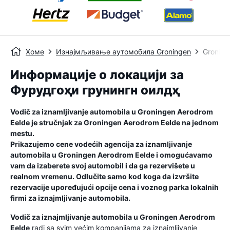
Хоме
Изнајмљивање аутомобила Groningen
Groning
Информације о локацији за
Фурудгоҳи грунингн оилдҳ
Vodič za iznamljivanje automobila u
Groningen Aerodrom
Eelde
je stručnjak za
Groningen Aerodrom Eelde
na jednom
mestu.
Prikazujemo cene vodećih agencija za iznamljivanje
automobila u
Groningen Aerodrom Eelde
i omogućavamo
vam da izaberete svoj automobil i da ga rezervišete u
realnom vremenu. Odlučite samo kod koga da izvršite
rezervacije upoređujući opcije cena i voznog parka lokalnih
firmi za iznajmljivanje automobila.
Vodič za iznajmljivanje automobila u
Groningen Aerodrom
Eelde
radi sa svim većim kompanijama za iznajmljivanje