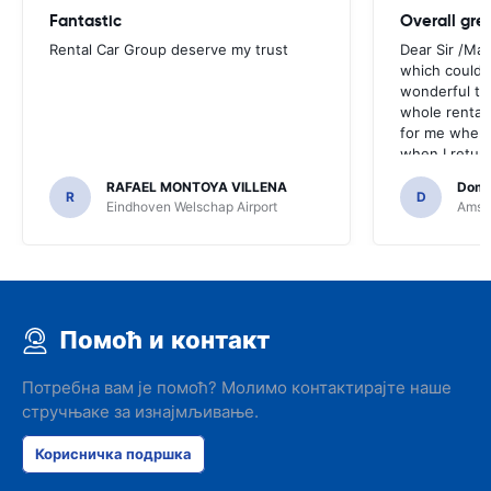
Fantastic
Overall gre
Rental Car Group deserve my trust
Dear Sir /Ma
which could 
wonderful to 
whole rental. 
for me when I
when I return
greenmotion. 
RAFAEL MONTOYA VILLENA
Domi
the desk that
R
D
Eindhoven Welschap Airport
Amste
will be chec
that the invo
address. I'm n
check the car 
seemed impos
happened wit
Помоћ и контакт
the parking I
responsible w
like. I've bee
Потребна вам је помоћ? Молимо контактирајте наше
presidents cir
стручњаке за изнајмљивање.
had such prob
was perfect!
Корисничка подршка