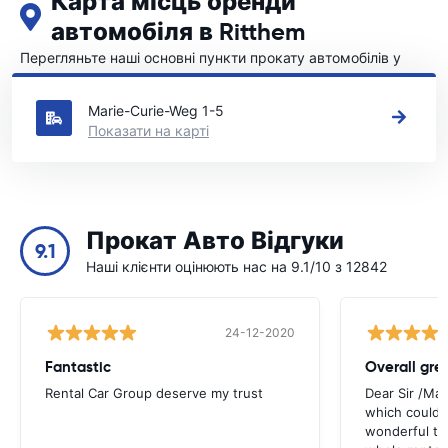
Карта місць оренди
автомобіля в Ritthem
Перегляньте наші основні пункти прокату автомобілів у
Ritthem
Marie-Curie-Weg 1-5
Показати на карті
Прокат Авто Відгуки
9.1
Наші клієнти оцінюють нас на 9.1/10 з 12842
24-12-2020
Fantastic
Overall gre
Rental Car Group deserve my trust
Dear Sir /Ma
which could 
wonderful to 