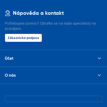
seemed impos
happened wit
Nápověda a kontakt
the parking I
responsible w
like. I've bee
Potřebujete pomoc? Obraťte se na naše specialisty na
presidents cir
pronájem.
had such prob
was perfect!
Zákaznická podpora
Účet
O nás