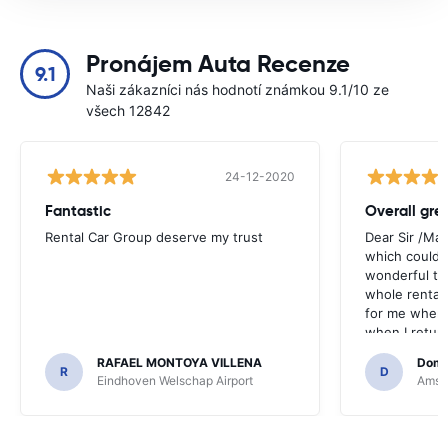
Pronájem Auta Recenze
9.1
Naši zákazníci nás hodnotí známkou 9.1/10 ze
všech 12842
24-12-2020
Fantastic
Overall gre
Rental Car Group deserve my trust
Dear Sir /Ma
which could 
wonderful to 
whole rental. 
for me when I
when I return
greenmotion. 
RAFAEL MONTOYA VILLENA
Domi
the desk that
R
D
Eindhoven Welschap Airport
Amste
will be chec
that the invo
address. I'm n
check the car 