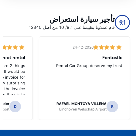
تأجير سيارة استعراض
9.1
قام عملاؤنا بتقييمنا على 9.1/ 10 من أصل 12840
24-12-2020
great rental
Fantastic
 are 2 things
Rental Car Group deserve my trust
. It would be
le invoice for
ally surprising
et the invoice
ed the car to
by the lady at
ajder
RAFAEL MONTOYA VILLENA
s dark the car
D
R
irport
Eindhoven Welschap Airport
row and after
nt to my email
s a problem to
sh light but it
o if anything