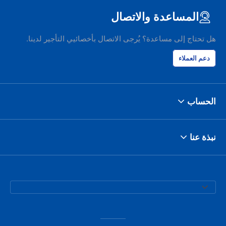
 overnight on
المساعدة والاتصال
basically held
ething I don't
t (I'm in Hertz
هل تحتاج إلى مساعدة؟ يُرجى الاتصال بأخصائيي التأجير لدينا.
is first time I
r than that it
دعم العملاء
ards, Dominik
الحساب
نبذة عنا