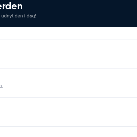
verden
 udnyt den i dag!
d.