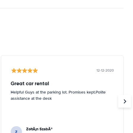
12-12-2020
Great car rental
Helpful Guys at the parking lot. Promises kept.Polite
assistance at the desk
ZoltÃ¡n SzabÃ³
Z