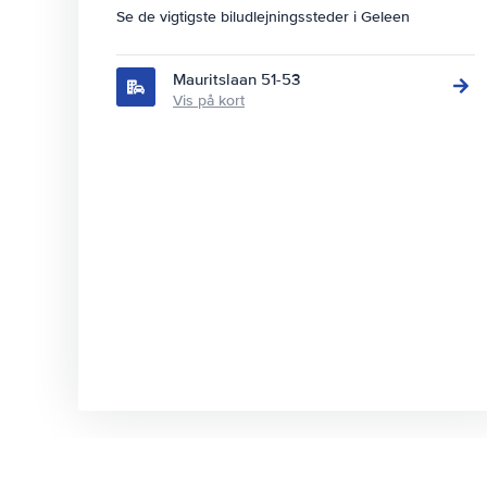
Se de vigtigste biludlejningssteder i Geleen
Mauritslaan 51-53
Vis på kort