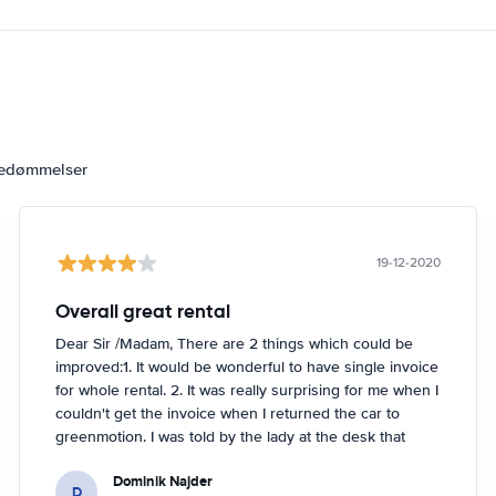
bedømmelser
19-12-2020
Overall great rental
Dear Sir /Madam, There are 2 things which could be
improved:1. It would be wonderful to have single invoice
for whole rental. 2. It was really surprising for me when I
couldn't get the invoice when I returned the car to
greenmotion. I was told by the lady at the desk that
because it's dark the car will be checked tomorrow and
Dominik Najder
after that the invoice will be sent to my email address.
D