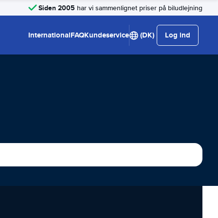
Siden 2005
har vi sammenlignet priser på biludlejning
International
FAQ
Kundeservice
(DK)
Log ind