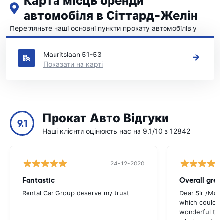
Карта місць оренди
автомобіля в Сіттард-Желін
Перегляньте наші основні пункти прокату автомобілів у
Сіттард-Желін
Mauritslaan 51-53
Показати на карті
Прокат Авто Відгуки
9.1
Наші клієнти оцінюють нас на 9.1/10 з 12842
24-12-2020
Fantastic
Overall gre
Rental Car Group deserve my trust
Dear Sir /Ma
which could 
wonderful to 