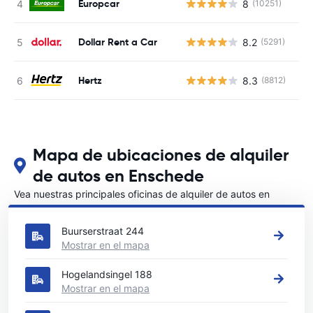
Europcar
8
(10251)
N
Dollar Rent a Car
8.2
(5291)
N
Hertz
8.3
(8812)
N
Mapa de ubicaciones de alquiler
de autos en Enschede
Vea nuestras principales oficinas de alquiler de autos en
Enschede
Buurserstraat 244
Mostrar en el mapa
Hogelandsingel 188
Mostrar en el mapa