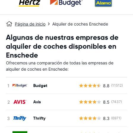
Página de inicio
Alquiler de coches Enschede
Algunas de nuestras empresas de
alquiler de coches disponibles en
Enschede
Ofrecemos una comparación de todas las empresas de
alquiler de coches en Enschede:
Budget
8.8
(11512)
N
Avis
8.5
(7437)
N
Thrifty
8.3
(6971)
N