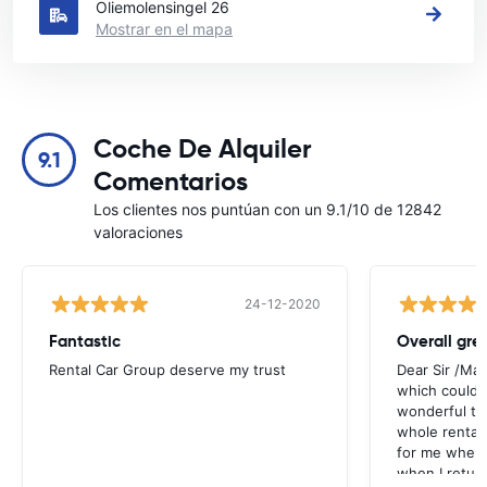
Oliemolensingel 26
Mostrar en el mapa
Coche De Alquiler
9.1
Comentarios
Los clientes nos puntúan con un 9.1/10 de 12842
valoraciones
24-12-2020
Fantastic
Overall gre
Rental Car Group deserve my trust
Dear Sir /Ma
which could 
wonderful to 
whole rental. 
for me when I
when I return